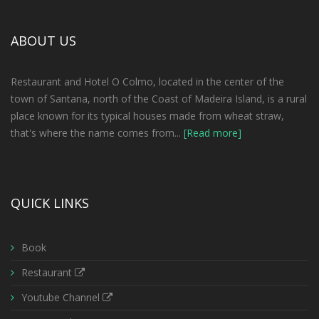
PRATOS VEGETARIANOS
ABOUT US
Restaurant and Hotel O Colmo, located in the center of the
RISOTO COM COGUMELOS
town of Santana, north of the Coast of Madeira Island, is a rural
place known for its typical houses made from wheat straw,
BERINGELA MEDITERRÂNICA
that's where the name comes from...
[Read more]
TROTELLONI 4 QUEIJOS
ESPARGUETE A BOLONHESA
QUICK LINKS
RICOTTA C/ESPINAFRE
Book
Restaurant
PRATOS VEGETARIANOS
Youtube Channel