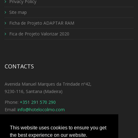
Privacy Policy
RISOTO COM COGUMELOS
Site map
BERINGELA MEDITERRÂNICA
Ficha de Projeto ADAPTAR RAM
TROTELLONI 4 QUEIJOS
Fica de Projeto Valorizar 2020
ESPARGUETE A BOLONHESA
RICOTTA C/ESPINAFRE
CONTACTS
Avenida Manuel Marques da Trindade nº42,
REFEIÇÕES LIGEIRAS
9230-116, Santana (Madeira)
Phone:
+351 291 570 290
OMELETE DE QUEIJO
Email:
info@hotelocolmo.com
See Directions
OMELETE DE FIAMBRE
This website uses cookies to ensure you get
the best experience on our website.
OMELETE C/COGUMELOS